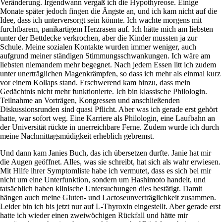
Symptoms of stressed adrenals
Veränderung. Irgendwann vergaß ich die Hypothyreose. Einige
Patient Adrenal Wisdom
Monate später jedoch fingen die Ängste an, und ich kam nicht auf die
Supplements/meds which affect adrenals
Idee, dass ich unterversorgt sein könnte. Ich wachte morgens mit
High cortisol
furchtbarem, panikartigem Herzrasen auf. Ich hätte mich am liebsten
Aldosterone
unter der Bettdecke verkrochen, aber die Kinder mussten ja zur
Schule. Meine sozialen Kontakte wurden immer weniger, auch
Hashimoto’s
aufgrund meiner ständigen Stimmungsschwankungen. Ich wäre am
Thyroiditis
liebsten niemandem mehr begegnet. Nach jedem Essen litt ich zudem
Help! My thyroid is enlarged!
unter unerträglichen Magenkrämpfen, so dass ich mehr als einmal kurz
10 Gut Health Questions
vor einem Kollaps stand. Erschwerend kam hinzu, dass mein
Thyroid Cancer
Gedächtnis nicht mehr funktionierte. Ich bin klassische Philologin.
Teilnahme an Vorträgen, Kongressen und anschließenden
How to find a Good Doc
Diskussionsrunden sind quasi Pflicht. Aber was ich gerade erst gehört
Doctors Need to Rethink
hatte, war sofort weg. Eine Karriere als Philologin, eine Laufbahn an
Doctors Hall of Shame
der Universität rückte in unerreichbare Ferne. Zudem wurde ich durch
Doctors Wall of Fame
meine Nachmittagsmüdigkeit erheblich gebremst.
Dear Doctor…
Und dann kam Janies Buch, das ich übersetzen durfte. Janie hat mir
The Gray Areas of Patient Experiences
die Augen geöffnet. Alles, was sie schreibt, hat sich als wahr erwiesen.
B12
Mit Hilfe ihrer Symptomliste habe ich vermutet, dass es sich bei mir
Iron
nicht um eine Unterfunktion, sondern um Hashimoto handelt, und
Take your temp!
tatsächlich haben klinische Untersuchungen dies bestätigt. Damit
Thyroid, Depression, Mental Health
hängen auch meine Gluten- und Lactoseunverträglichkeit zusammen.
Blood Pressure & Hypothyroidism
Leider bin ich bis jetzt nur auf L-Thyroxin eingestellt. Aber gerade erst
Hypopituitary
hatte ich wieder einen zweiwöchigen Rückfall und hätte mir