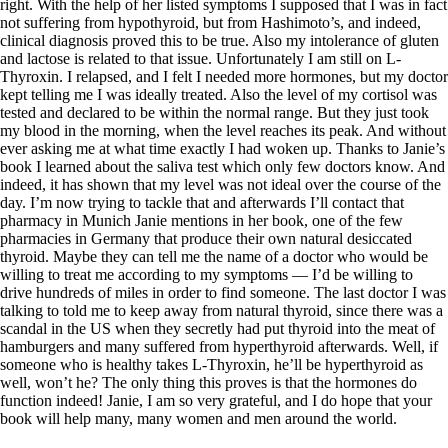
right. With the help of her listed symptoms I supposed that I was in fact
not suffering from hypothyroid, but from Hashimoto’s, and indeed,
clinical diagnosis proved this to be true. Also my intolerance of gluten
and lactose is related to that issue. Unfortunately I am still on L-
Thyroxin. I relapsed, and I felt I needed more hormones, but my doctor
kept telling me I was ideally treated. Also the level of my cortisol was
tested and declared to be within the normal range. But they just took
my blood in the morning, when the level reaches its peak. And without
ever asking me at what time exactly I had woken up. Thanks to Janie’s
book I learned about the saliva test which only few doctors know. And
indeed, it has shown that my level was not ideal over the course of the
day. I’m now trying to tackle that and afterwards I’ll contact that
pharmacy in Munich Janie mentions in her book, one of the few
pharmacies in Germany that produce their own natural desiccated
thyroid. Maybe they can tell me the name of a doctor who would be
willing to treat me according to my symptoms — I’d be willing to
drive hundreds of miles in order to find someone. The last doctor I was
talking to told me to keep away from natural thyroid, since there was a
scandal in the US when they secretly had put thyroid into the meat of
hamburgers and many suffered from hyperthyroid afterwards. Well, if
someone who is healthy takes L-Thyroxin, he’ll be hyperthyroid as
well, won’t he? The only thing this proves is that the hormones do
function indeed! Janie, I am so very grateful, and I do hope that your
book will help many, many women and men around the world.