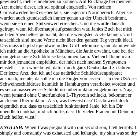
Vegetarian
gewünscht, mehr einnehmen zu können. Auf Rückfrage bei meinem
Constipation
Arzt meinte dieser, ich sei optimal eingestellt. Von meinen
A-Fib
Cortisolwerten hieß es ebenfalls, sie lägen im Normbereich. Aber sie
CFS / ME – it may be related!
wurden auch grundsätzlich immer genau zu der Uhrzeit bestimmt,
Fibromyalgia—it’s may be related!
wenn sie eh einen Spitzenwert erreichen. Und nie wurde danach
Stomach acid—the why and the what
gefragt, wann ich überhaupt aufgestanden war. Janies Buch hat mich
Janie’s Favorite Products
auf den Speicheltest gebracht, den die wenigsten Ärzte kennen. Und
tatsächlich sind meine Werte nicht über den ganzen Tag verteilt ideal.
Das muss ich jetzt irgendwie in den Griff bekommen, und dann wende
Disclaimer
ich mich an die Apotheke in München, die Janie erwähnt, und bei der
Conditions of Use
man getrocknete Schilddrüse bekommen kann. Vielleicht kann man
mir dort jemanden empfehlen, der mich nach meinen Symptomen
einstellt — ich wäre bereit, dafür durch ganz Deutschland zu fahren.
Der letzte Arzt, den ich auf das natürliche Schilddrüsenpräparat
ansprach, meinte, da sollte ich die Finger von lassen — in den USA sei
Schweineschilddrüse heimlich in Hamburgern verarbeitet worden und
es sei zu massenweise Schilddrüsenüberfunktionen gekommen. Naja,
wenn jemand ohne Unterfunktion L-Thyroxin schluckt, bekommt er
auch eine Überfunktion. Also, was beweist das? Das beweist doch
eigentlich nur, dass es tatsächlich funktioniert! Janie, ich bin Dir
unendlich dankbar, und ich hoffe, dass Du vielen Frauen mit Deinem
Buch helfen wirst!
ENGLISH:
When I was pregnant with our second son, I felt terribly. I
simply and constantly was exhausted and lethargic, my skin was so dry