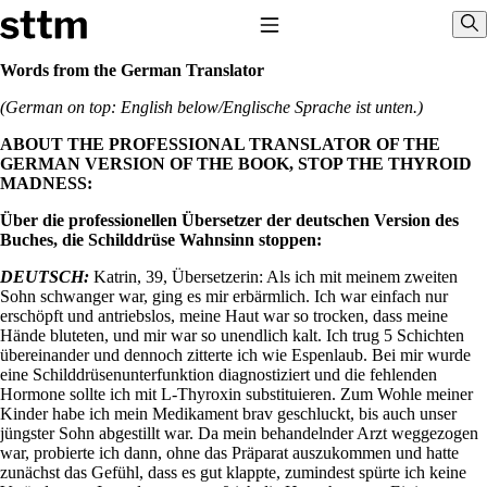
Skip to content
Stop The Thyroid Madness
Toggle Navigation
Sho
Words from the German Translator
(German on top: English below/Englische Sprache ist unten.)
Common Questions & Answers
Recommended Labwork
ABOUT THE PROFESSIONAL TRANSLATOR OF THE
Saliva Cortisol Test
GERMAN VERSION OF THE BOOK, STOP THE THYROID
TSH – Why It’s Useless
MADNESS:
Interpreting Lab Results
Reverse T3
Über die professionellen Übersetzer der deutschen Version des
Pooling – what it means
Buches, die Schilddrüse Wahnsinn stoppen:
T4-only meds – why they don’t work!
DEUTSCH:
Katrin, 39, Übersetzerin: Als ich mit meinem zweiten
Natural Desiccated Thyroid 101 (NDT) And this info can apply
Sohn schwanger war, ging es mir erbärmlich. Ich war einfach nur
to taking T4 with T3.
erschöpft und antriebslos, meine Haut war so trocken, dass meine
NDT or T3 doesn’t work for me!
Hände bluteten, und mir war so unendlich kalt. Ich trug 5 Schichten
Desiccated thyroid – history
übereinander und dennoch zitterte ich wie Espenlaub. Bei mir wurde
Options for Thyroid Treatment
eine Schilddrüsenunterfunktion diagnostiziert und die fehlenden
Thyroid Med Ingredients
Hormone sollte ich mit L-Thyroxin substituieren. Zum Wohle meiner
T3-only to NDT; NDT to T3
Kinder habe ich mein Medikament brav geschluckt, bis auch unser
jüngster Sohn abgestillt war. Da mein behandelnder Arzt weggezogen
THIS ONE: How Stressed Adrenals Can Wreak Havoc
war, probierte ich dann, ohne das Präparat auszukommen und hatte
Saliva Cortisol Test
zunächst das Gefühl, dass es gut klappte, zumindest spürte ich keine