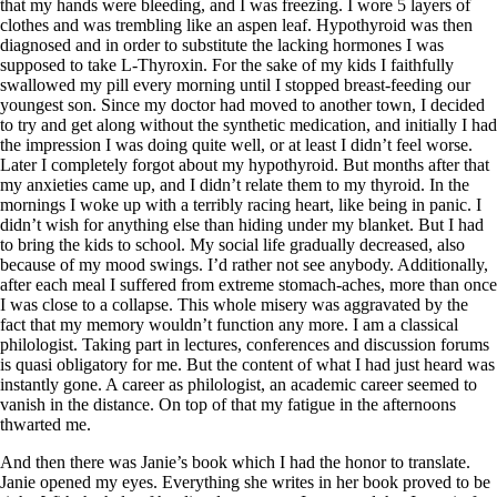
that my hands were bleeding, and I was freezing. I wore 5 layers of
clothes and was trembling like an aspen leaf. Hypothyroid was then
diagnosed and in order to substitute the lacking hormones I was
supposed to take L-Thyroxin. For the sake of my kids I faithfully
swallowed my pill every morning until I stopped breast-feeding our
youngest son. Since my doctor had moved to another town, I decided
to try and get along without the synthetic medication, and initially I had
the impression I was doing quite well, or at least I didn’t feel worse.
Later I completely forgot about my hypothyroid. But months after that
my anxieties came up, and I didn’t relate them to my thyroid. In the
mornings I woke up with a terribly racing heart, like being in panic. I
didn’t wish for anything else than hiding under my blanket. But I had
to bring the kids to school. My social life gradually decreased, also
because of my mood swings. I’d rather not see anybody. Additionally,
after each meal I suffered from extreme stomach-aches, more than once
I was close to a collapse. This whole misery was aggravated by the
fact that my memory wouldn’t function any more. I am a classical
philologist. Taking part in lectures, conferences and discussion forums
is quasi obligatory for me. But the content of what I had just heard was
instantly gone. A career as philologist, an academic career seemed to
vanish in the distance. On top of that my fatigue in the afternoons
thwarted me.
And then there was Janie’s book which I had the honor to translate.
Janie opened my eyes. Everything she writes in her book proved to be